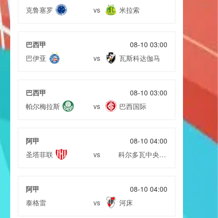
克鲁塞罗
米拉索
vs
巴西甲
08-10 03:00
巴伊亚
瓦斯科达伽马
vs
巴西甲
08-10 03:00
帕尔梅拉斯
巴西国际
vs
阿甲
08-10 04:00
圣塔菲联
科尔多瓦中央
vs
SDE
阿甲
08-10 04:00
泰格雷
河床
vs