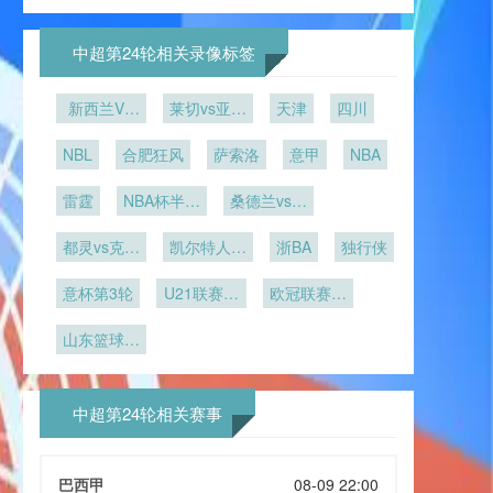
概率！美国
场时护照在
杯安保反恐
争议：进球
保障赛事安
**
温下“隐形
主场优势难
三国边检的
实战演练启
数为何压倒
全
制冷”
敌巴西法
快速通关效
动
净胜球成为
中超第24轮相关录像标签
国？最新模
率深度剖析
首要标准
型揭示夺冠
新西兰VS
莱切vs亚特
天津
四川
格局
埃及新西兰
兰大
NBL
VS埃及直
合肥狂风
萨索洛
意甲
NBA
播
雷霆
NBA杯半决
桑德兰vs纽
赛
卡斯尔联
都灵vs克雷
凯尔特人vs
浙BA
独行侠
莫内塞
雄鹿
意杯第3轮
U21联赛决
欧冠联赛阶
赛第5轮
段第5轮
山东篮球联
赛总决赛第
1轮
中超第24轮相关赛事
巴西甲
08-09 22:00