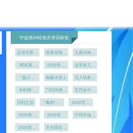
中超第24轮相关资讯标签
足球无界：
南美世预赛
九鼎淬锋：
2026世界
18轮生死
极限竞技中
杯如何撕裂
“哨程累积
局：老将体
2026世界
的体能决胜
这里有几个
欧洲人的作
负荷与体能
能极限遭遇
杯观赛手
重写的标题
法则
衰减边界：
“盘口失
息时钟
南极冰原上
册：32强
终极拷问
供您参考：
无人机夜空
裁判员多赛
灵：这支欧
驻地布局与
绘徽章：日
<br /> <br
/> 1. 大数
事耐受阈值
补时牌：
洲豪门
球场交通耗
**2026洲际
本球迷以光
五罚全中零
据看衰美国
2026世界
的实证研
附加赛名额
时一览
影致敬主队
失手！哪支
队？巴西法
杯进入毫秒
贝利之后
究”
“毒奶”登
暗战：
2026世界
顶级豪门曾
国才是世界
级计时时代
基：世界杯
FIFA赛会
杯草坪黑科
缔造点球大
杯夺冠头号
2026美加
反向玄学第
制选址背后
2026世界
技：大都会
不同市场的
战完美神
热门<br />
墨世界杯：
的权力棋盘
杯小组第三
一人
人寿球场如
赞助商定制
话？
2. 仅12%
球员跨国转
2026世界
与地缘角力
名排位规则
主办国全力
何在七月高
体验”