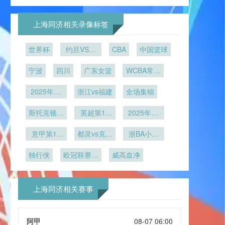
敌巴西法
杯安保反恐
难题
界杯筹备纪
保障赛事安
一赛场
净胜球成为
国？最新模
实战演练启
实
全
首要标准
型揭示夺冠
动
上海同济相关录像标签
格局
世界杯
约旦VS阿
CBA
中国篮球
尔及利亚直
宁波
四川
播约旦VS
广东女篮
WCBA常规
阿尔及利亚
赛
2025年12
在线直播
浙江vs福建
全场集锦
月23日
斯托克顿国
英超第16
2025年12
王vs撕裂之
轮
月14日
意甲第15
城混音
都灵vs克雷
浙BA小组
轮
莫内塞
赛B组第17
独行侠
欧冠联赛阶
威高血净
轮
段第5轮
上海同济相关赛事
阿甲
08-07 06:00