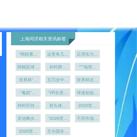
上海同济相关资讯标签
“哨程累积
这里有几个
正用实力撕
负荷与体能
重写的标题
碎博彩预设
衰减边界：
阿根廷球迷
供您参考：
补时牌：
**“地理坐
的轨迹”
裁判员多赛
的嘶吼震碎
<br /> <br
2026世界
标重塑战术
/> 1. 大数
事耐受阈值
了万年寂静
世界杯“天
杯进入毫秒
五罚全中零
版图：解析
世界杯吉祥
据看衰美国
价如厕”引
的实证研
级计时时代
失手！哪支
新军如何以
物惹议：北
队？巴西法
热议：800
“毒奶”登
究”
顶级豪门曾
“VR全景世
空间规划锚
美狼设计翻
球迷如临赛
国才是世界
基：世界杯
美元一次
缔造点球大
界杯：零距
定2026世
场”
车
杯夺冠头号
反向玄学第
跨时区转播
的“金马桶”
离沉浸绿茵
战完美神
箭头体育
2026世界
界杯征
热门<br />
的棋局：美
一人
场：NFL与
话？
杯小组第三
程”**
2. 仅12%
加墨世界杯
灵动舞步闪
足球场标线
“2026世界
名排位规则
不同市场的
概率！美国
16城赛程
耀绿茵
的极速转换
杯区域化虚
争议：进球
赞助商定制
主场优势难
窗口的协同
2026世界
——北美世
拟广告：同
主办国全力
数为何压倒
体验”