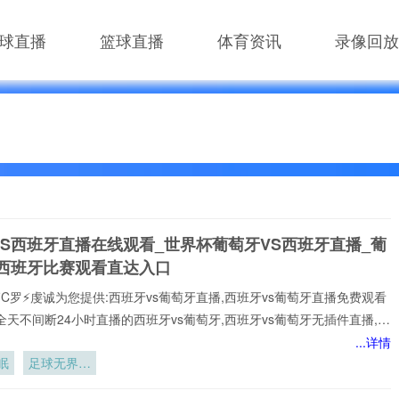
球直播
篮球直播
体育资讯
录像回放
VS西班牙直播在线观看_世界杯葡萄牙VS西班牙直播_葡
S西班牙比赛观看直达入口
⚡️C罗⚡️虔诚为您提供:西班牙vs葡萄牙直播,西班牙vs葡萄牙直播免费观看
全天不间断24小时直播的西班牙vs葡萄牙,西班牙vs葡萄牙无插件直播,在
诺,全场西班牙vs葡萄牙高清直播免费观看包括✅西班牙vs葡萄牙✅比赛
...详情
一时间观看到平台实时更新西班牙vs葡萄牙直播相关信息，视频、图集、
眠
足球无界：
应俱全，关注西班牙vs葡萄牙直播最新动态，让你全方位了解赛事。24
2026世界
【西班牙vs葡萄牙直播】在线直播观看,西班牙vs葡萄牙决赛、西班牙