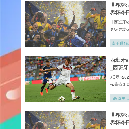
世界杯:
vs葡萄牙
界杯今
【西班牙v
史级进攻
全年呈现
牙vs葡萄
南美世预
罗全球重要
18轮生死
有直播均
局：老将
西班牙
直播网专
能极限遭
_西班牙
终极拷问
⚡️C罗⚡
vs葡萄
页在线播
现,打造沉
“高原主
致力于为大
场：非洲
赛直播,西
预赛中被
世界杯:
联赛。24
估的制胜
界杯今
量”