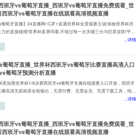
杯如何撕裂
西班牙vs葡萄牙直播_西班牙vs葡萄牙直播免费观看_世
杯直播、西班牙vs葡
欧洲人的作
日西班牙vs葡萄牙直播在线观看高清视频直播
息时钟
s葡萄牙直播】24直播网⚡️C罗⚡️直通世界杯全景观赛主场!体验世界杯历
火力的直接碰撞!世界杯多屏同看,不错过每一次关键三分与巨星攻防!平台
世界杯经典快来24直播网，一起感受西班牙vs葡萄牙精彩比赛吧！西班
...详情
牙世界,尽在掌握!我们倾力打造的一站式西班牙vs葡萄牙直播平台,为您网
赛
西班牙vs葡萄牙赛事,包括英超、西班牙vs葡萄牙等多项热门联赛。所
以高清品质和稳定流畅的播放呈现,打造沉浸式观赛感受西班牙vs葡萄牙
体
vs葡萄牙直播_世界杯西班牙vs葡萄牙比赛直播高清入口
注顶级西班牙vs葡萄牙赛事直播
遇
vs葡萄牙预测分析直播
️2026美加墨世界杯1/8决赛西班牙vs葡萄牙专属在线观赛入口开放，西班牙
牙直播高清无损画质全程输出，无需付费、无需会员、无需下载工具，纯网
放，新手球迷也能轻松观赛。所有直播均以高清品质和稳定流畅的播放呈
...详情
浸式观赛感受西班牙vs葡萄牙直播网专注顶级西班牙vs葡萄牙赛事直播,
家提供稳定、优质的西班牙vs葡萄牙直播服务,涵盖西班牙vs葡萄牙比
世
班牙vs葡萄牙视频观看无插件,西班牙vs葡萄牙直播高清免费观看等热门
低
西班牙vs葡萄牙直播_西班牙vs葡萄牙直播免费观看_世
小时不间断更新西班牙vs葡
变
日西班牙vs葡萄牙直播在线观看高清视频直播