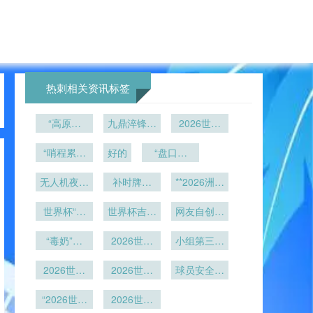
热刺相关资讯标签
“高原主
九鼎淬锋：
2026世界
场：非洲世
极限竞技中
杯供应链风
预赛中被低
“哨程累积
的体能决胜
好的
“盘口失
险预判：美
估的制胜变
负荷与体能
法则
灵：这支欧
加墨跨境冷
衰减边界：
无人机夜空
量”
补时牌：
洲豪门
链食品检疫
**2026洲际
裁判员多赛
绘徽章：日
2026世界
升级与通关
附加赛名额
事耐受阈值
本球迷以光
世界杯“天
杯进入毫秒
世界杯吉祥
网友自创熊
暗战：
瓶颈
影致敬主队
价如厕”引
的实证研
级计时时代
物惹议：北
猫版意外爆
FIFA赛会
热议：800
“毒奶”登
究”
美狼设计翻
2026世界
制选址背后
小组第三晋
火
基：世界杯
美元一次
杯淘汰赛新
车
的权力棋盘
级线预测：
反向玄学第
的“金马桶”
2026世界
2026世界
格局：32
与地缘角力
球员安全成
2026世界
杯前瞻：历
一人
强至决赛的
杯医疗保障
为最高优先
杯48队赛
**
史首胜概率
“2026世界
五轮最优路
2026世界
全面就绪
制的积分门
级