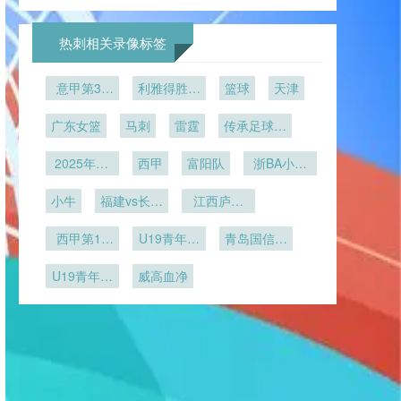
解析——那
杯区域化虚
杯安保反恐
线图
槛分析
些首次晋级
拟广告：同
实战演练启
球队的破冰
一赛场
动
热刺相关录像标签
之战
意甲第31
利雅得胜利
篮球
天津
轮
vs阿科多
广东女篮
马刺
雷霆
传承足球明
星联赛冠军
2025年12
西甲
富阳队
组第2轮
浙BA小组
月8日
赛B组第17
小牛
福建vs长沙
江西庐山
轮
勇胜
U21
西甲第14
U19青年篮
青岛国信海
轮
球联赛
天U19
U19青年篮
威高血净
球联赛小组
赛第5轮