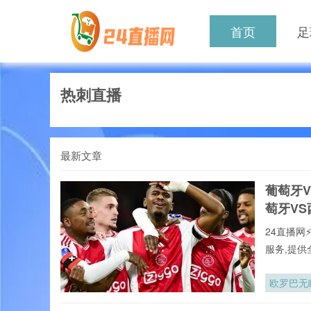
首页
足
热刺直播
最新文章
葡萄牙
萄牙V
24直播网
服务,提供
本站郑重承
直播,第
欧罗巴无
新闻等一
直播网提供