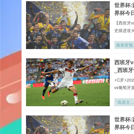
世界杯:
vs葡萄牙
界杯今
【西班牙v
史级进攻
全年呈现
牙vs葡萄
南美世预
罗全球重要
18轮生死
有直播均
局：老将
西班牙
直播网专
能极限遭
_西班牙
终极拷问
⚡️C罗⚡
vs葡萄
页在线播
现,打造沉
“高原主
致力于为大
场：非洲
赛直播,西
预赛中被
世界杯:
联赛。24
估的制胜
界杯今
量”