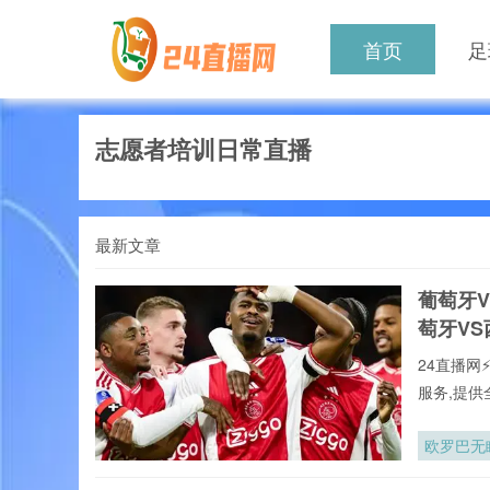
首页
足
志愿者培训日常直播
最新文章
葡萄牙
萄牙V
24直播网
服务,提供
本站郑重承
直播,第
欧罗巴无
新闻等一
直播网提供