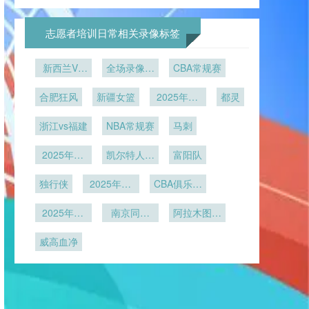
杯48队赛
耀绿茵
程”**
解析——那
保障赛事安
的极速转换
温下“隐形
制的积分门
些首次晋级
全
——北美世
制冷”
槛分析
球队的破冰
界杯筹备纪
志愿者培训日常相关录像标签
之战
实
新西兰VS
全场录像回
CBA常规赛
埃及新西兰
放
合肥狂风
VS埃及直
新疆女篮
2025年12
都灵
播
月23日
浙江vs福建
NBA常规赛
马刺
2025年12
凯尔特人vs
富阳队
月12日
猛龙
独行侠
2025年12
CBA俱乐部
月4日
杯南宁赛区
2025年11
南京同曦
阿拉木图凯
月30日
U19
拉特
威高血净