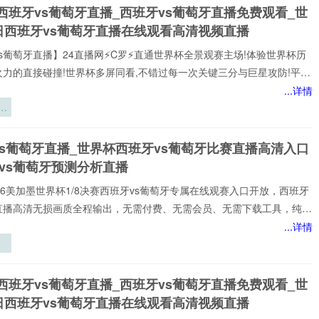
杯如何撕裂
西班牙vs葡萄牙直播_西班牙vs葡萄牙直播免费观看_世
杯直播、西班牙vs葡
欧洲人的作
日西班牙vs葡萄牙直播在线观看高清视频直播
息时钟
s葡萄牙直播】24直播网⚡️C罗⚡️直通世界杯全景观赛主场!体验世界杯历
火力的直接碰撞!世界杯多屏同看,不错过每一次关键三分与巨星攻防!平台
世界杯经典快来24直播网，一起感受西班牙vs葡萄牙精彩比赛吧！西班
...详情
牙世界,尽在掌握!我们倾力打造的一站式西班牙vs葡萄牙直播平台,为您网
赛
西班牙vs葡萄牙赛事,包括英超、西班牙vs葡萄牙等多项热门联赛。所
以高清品质和稳定流畅的播放呈现,打造沉浸式观赛感受西班牙vs葡萄牙
体
vs葡萄牙直播_世界杯西班牙vs葡萄牙比赛直播高清入口
注顶级西班牙vs葡萄牙赛事直播
遇
vs葡萄牙预测分析直播
️2026美加墨世界杯1/8决赛西班牙vs葡萄牙专属在线观赛入口开放，西班牙
牙直播高清无损画质全程输出，无需付费、无需会员、无需下载工具，纯网
放，新手球迷也能轻松观赛。所有直播均以高清品质和稳定流畅的播放呈
...详情
浸式观赛感受西班牙vs葡萄牙直播网专注顶级西班牙vs葡萄牙赛事直播,
家提供稳定、优质的西班牙vs葡萄牙直播服务,涵盖西班牙vs葡萄牙比
世
班牙vs葡萄牙视频观看无插件,西班牙vs葡萄牙直播高清免费观看等热门
低
西班牙vs葡萄牙直播_西班牙vs葡萄牙直播免费观看_世
小时不间断更新西班牙vs葡
变
日西班牙vs葡萄牙直播在线观看高清视频直播