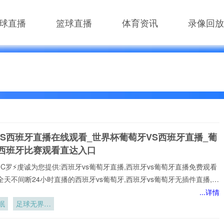
球直播
篮球直播
体育资讯
录像回放
VS西班牙直播在线观看_世界杯葡萄牙VS西班牙直播_葡
S西班牙比赛观看直达入口
⚡️C罗⚡️虔诚为您提供:西班牙vs葡萄牙直播,西班牙vs葡萄牙直播免费观看
全天不间断24小时直播的西班牙vs葡萄牙,西班牙vs葡萄牙无插件直播,在
诺,全场西班牙vs葡萄牙高清直播免费观看包括✅西班牙vs葡萄牙✅比赛
...详情
一时间观看到平台实时更新西班牙vs葡萄牙直播相关信息，视频、图集、
眠
足球无界：
应俱全，关注西班牙vs葡萄牙直播最新动态，让你全方位了解赛事。24
2026世界
【西班牙vs葡萄牙直播】在线直播观看,西班牙vs葡萄牙决赛、西班牙