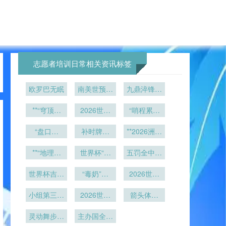
志愿者培训日常相关资讯标签
欧罗巴无眠
南美世预赛
九鼎淬锋：
18轮生死
极限竞技中
**“穹顶博
局：老将体
2026世界
的体能决胜
“哨程累积
弈：美加墨
能极限遭遇
杯供应链风
负荷与体能
法则
世界杯球场
“盘口失
险预判：美
终极拷问
补时牌：
衰减边界：
**2026洲际
顶棚机制与
灵：这支欧
加墨跨境冷
2026世界
裁判员多赛
附加赛名额
临场战术应
**“地理坐
洲豪门
链食品检疫
杯进入毫秒
世界杯“天
事耐受阈值
五罚全中零
暗战：
标重塑战术
变推演”**
升级与通关
级计时时代
价如厕”引
失手！哪支
FIFA赛会
的实证研
版图：解析
世界杯吉祥
热议：800
“毒奶”登
瓶颈
制选址背后
顶级豪门曾
2026世界
究”
新军如何以
物惹议：北
基：世界杯
美元一次
的权力棋盘
缔造点球大
杯草坪黑科
空间规划锚
美狼设计翻
小组第三晋
反向玄学第
的“金马桶”
2026世界
与地缘角力
技：大都会
战完美神
箭头体育
级线预测：
定2026世
车
杯前瞻：历
一人
人寿球场如
场：NFL与
话？
**
灵动舞步闪
2026世界
界杯征
史首胜概率
主办国全力
何在七月高
足球场标线