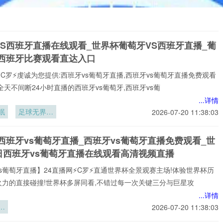
VS西班牙直播在线观看_世界杯葡萄牙VS西班牙直播_葡
S西班牙比赛观看直达入口
⚡️C罗⚡️虔诚为您提供:西班牙vs葡萄牙直播,西班牙vs葡萄牙直播免费观看
全天不间断24小时直播的西班牙vs葡萄牙,西班牙vs葡
...详情
眠
足球无界：
2026-07-20 11:38:03
2026世界
杯如何撕裂
西班牙vs葡萄牙直播_西班牙vs葡萄牙直播免费观看_世
欧洲人的作
日西班牙vs葡萄牙直播在线观看高清视频直播
息时钟
s葡萄牙直播】24直播网⚡️C罗⚡️直通世界杯全景观赛主场!体验世界杯历
火力的直接碰撞!世界杯多屏同看,不错过每一次关键三分与巨星攻
...详情
赛
2026-07-20 11:38:03
死