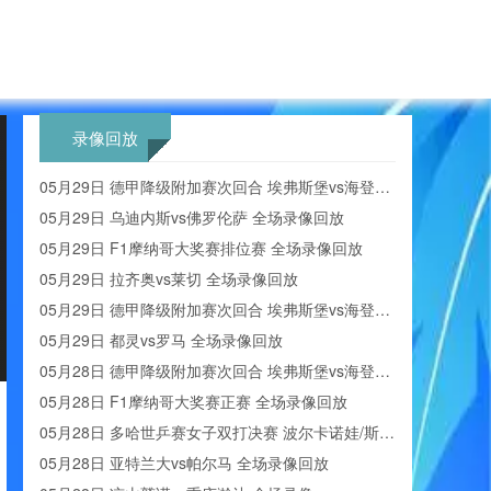
录像回放
05月29日 德甲降级附加赛次回合 埃弗斯堡vs海登海
姆 全场录像
05月29日 乌迪内斯vs佛罗伦萨 全场录像回放
05月29日 F1摩纳哥大奖赛排位赛 全场录像回放
05月29日 拉齐奥vs莱切 全场录像回放
05月29日 德甲降级附加赛次回合 埃弗斯堡vs海登海
姆 全场录像
05月29日 都灵vs罗马 全场录像回放
05月28日 德甲降级附加赛次回合 埃弗斯堡vs海登海
姆 全场录像回放
05月28日 F1摩纳哥大奖赛正赛 全场录像回放
05月28日 多哈世乒赛女子双打决赛 波尔卡诺娃/斯佐
科斯vs王曼昱/蒯曼 全场录像回放
05月28日 亚特兰大vs帕尔马 全场录像回放