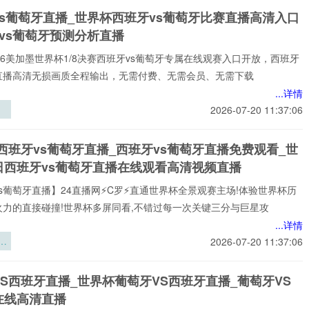
体
vs葡萄牙直播_世界杯西班牙vs葡萄牙比赛直播高清入口
遇
vs葡萄牙预测分析直播
问
️2026美加墨世界杯1/8决赛西班牙vs葡萄牙专属在线观赛入口开放，西班牙
牙直播高清无损画质全程输出，无需付费、无需会员、无需下载
...详情
2026-07-20 11:37:06
世
低
西班牙vs葡萄牙直播_西班牙vs葡萄牙直播免费观看_世
变
日西班牙vs葡萄牙直播在线观看高清视频直播
s葡萄牙直播】24直播网⚡️C罗⚡️直通世界杯全景观赛主场!体验世界杯历
火力的直接碰撞!世界杯多屏同看,不错过每一次关键三分与巨星攻
...详情
：
2026-07-20 11:37:06
中
胜
S西班牙直播_世界杯葡萄牙VS西班牙直播_葡萄牙VS
在线高清直播