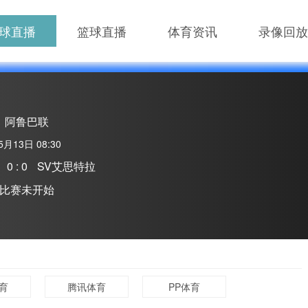
球直播
篮球直播
体育资讯
录像回放
阿鲁巴联
5月13日 08:30
0 : 0
SV艾思特拉
比赛未开始
育
腾讯体育
PP体育